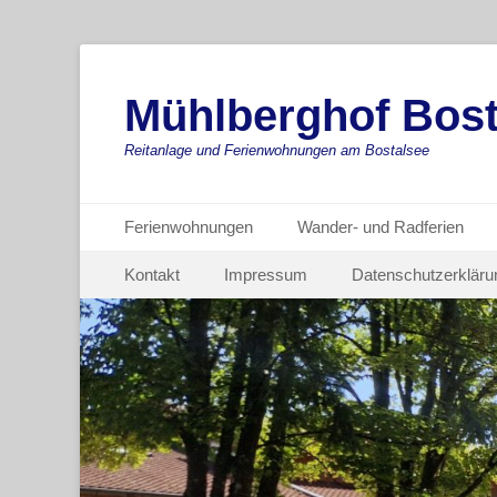
Mühlberghof Bost
Reitanlage und Ferienwohnungen am Bostalsee
Primäres Menü
Zum
Ferienwohnungen
Wander- und Radferien
Inhalt
Sekundäres Menü
Zum
springen
Kontakt
Impressum
Datenschutzerkläru
Inhalt
springen